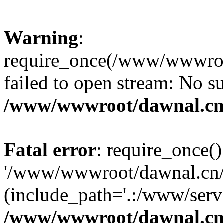
Warning
:
require_once(/www/wwwroot
failed to open stream: No su
/www/wwwroot/dawnal.cn
Fatal error
: require_once()
'/www/wwwroot/dawnal.cn/m
(include_path='.:/www/serve
/www/wwwroot/dawnal.cn