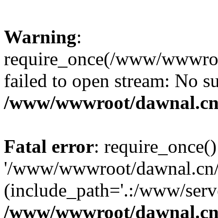
Warning
:
require_once(/www/wwwroot
failed to open stream: No su
/www/wwwroot/dawnal.cn
Fatal error
: require_once()
'/www/wwwroot/dawnal.cn/m
(include_path='.:/www/serve
/www/wwwroot/dawnal.cn